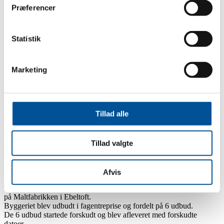
Byggestyring
Præferencer
Om TH-Gruppen A/S
Garanti
Klagevejledning
Statistik
Arbejdsmiljø
Kvalitetssikring
Referencer
Anmeldelser
Marketing
Jobs
Kontakt
Virksomhedsoplysninger
RING OG FÅ ET TILBUD I DAG
Tillad alle
Hjem
»
Byggestyrring
»
Maltfabrikken, Ebeltoft
Tillad valgte
Maltfabrikken, Ebeltoft
Afvis
TH-Gruppen A/S har i perioden 2018 til 2020 udført byggeledelse
på Maltfabrikken i Ebeltoft.
Byggeriet blev udbudt i fagentreprise og fordelt på 6 udbud.
De 6 udbud startede forskudt og blev afleveret med forskudte
datoer.