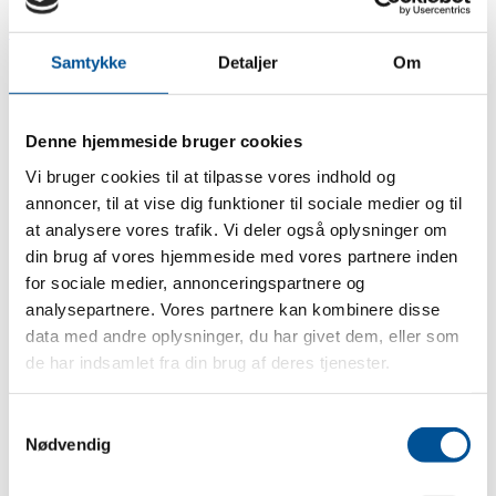
87 34 00 77
Samtykke
Detaljer
Om
Vi tilbyder
Tømrer & Snedker
Hovedentreprise
Totalentreprise
Denne hjemmeside bruger cookies
Storentreprise
Byggestyring
Vi bruger cookies til at tilpasse vores indhold og
Om TH-Gruppen A/S
annoncer, til at vise dig funktioner til sociale medier og til
Garanti
Klagevejledning
at analysere vores trafik. Vi deler også oplysninger om
Arbejdsmiljø
din brug af vores hjemmeside med vores partnere inden
Kvalitetssikring
for sociale medier, annonceringspartnere og
Referencer
Anmeldelser
analysepartnere. Vores partnere kan kombinere disse
Jobs
data med andre oplysninger, du har givet dem, eller som
Kontakt
de har indsamlet fra din brug af deres tjenester.
Virksomhedsoplysninger
Vi tilbyder
Samtykkevalg
Tømrer & Snedker
Nødvendig
Hovedentreprise
Totalentreprise
Storentreprise