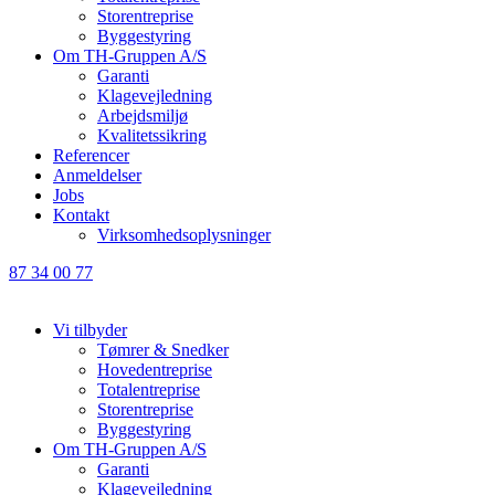
Storentreprise
Byggestyring
Om TH-Gruppen A/S
Garanti
Klagevejledning
Arbejdsmiljø
Kvalitetssikring
Referencer
Anmeldelser
Jobs
Kontakt
Virksomhedsoplysninger
87 34 00 77
Vi tilbyder
Tømrer & Snedker
Hovedentreprise
Totalentreprise
Storentreprise
Byggestyring
Om TH-Gruppen A/S
Garanti
Klagevejledning