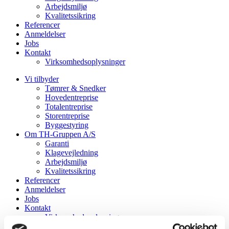
Arbejdsmiljø
Kvalitetssikring
Referencer
Anmeldelser
Jobs
Kontakt
Virksomhedsoplysninger
Vi tilbyder
Tømrer & Snedker
Hovedentreprise
Totalentreprise
Storentreprise
Byggestyring
Om TH-Gruppen A/S
Garanti
Klagevejledning
Arbejdsmiljø
Kvalitetssikring
Referencer
Anmeldelser
Jobs
Kontakt
Virksomhedsoplysninger