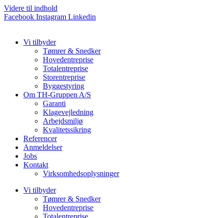
Videre til indhold
Facebook
Instagram
Linkedin
Vi tilbyder
Tømrer & Snedker
Hovedentreprise
Totalentreprise
Storentreprise
Byggestyring
Om TH-Gruppen A/S
Garanti
Klagevejledning
Arbejdsmiljø
Kvalitetssikring
Referencer
Anmeldelser
Jobs
Kontakt
Virksomhedsoplysninger
Vi tilbyder
Tømrer & Snedker
Hovedentreprise
Totalentreprise