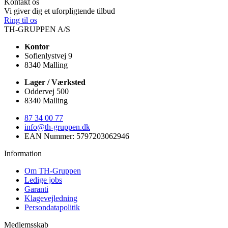
Kontakt os
Vi giver dig et uforpligtende tilbud
Ring til os
TH-GRUPPEN A/S
Kontor
Sofienlystvej 9
8340 Malling
Lager / Værksted
Oddervej 500
8340 Malling
87 34 00 77
info@th-gruppen.dk
EAN Nummer: 5797203062946
Information
Om TH-Gruppen
Ledige jobs
Garanti
Klagevejledning
Persondatapolitik
Medlemsskab